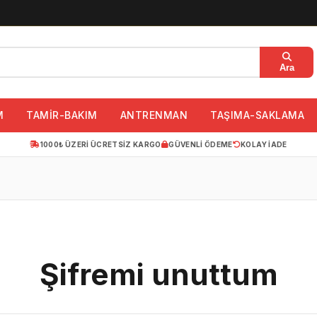
Ara
M
TAMİR-BAKIM
ANTRENMAN
TAŞIMA-SAKLAMA
1000₺ ÜZERI ÜCRETSIZ KARGO
GÜVENLI ÖDEME
KOLAY IADE
Şifremi unuttum