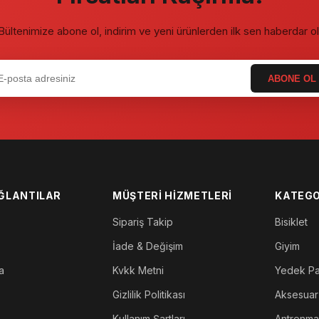
Bültenimize abone ol, indirim ve yeni ürünlerden ilk sen haberdar ol
ABONE OL
AĞLANTILAR
MÜŞTERI HIZMETLERI
KATEGO
Sipariş Takip
Bisiklet
İade & Değişim
Giyim
a
Kvkk Metni
Yedek P
Gizlilik Politikası
Aksesuar
Kullanım Şartları
Antrenm