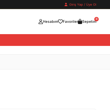
Giriş Yap / Üye Ol
0
Hesabım
Favoriler
Sepetim