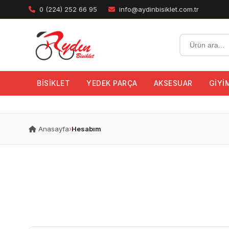
0 (224) 252 66 95
info@aydinbisiklet.com.tr
BİSİKLET
YEDEK PARÇA
AKSESUAR
GİYİ
Anasayfa
›
Hesabım