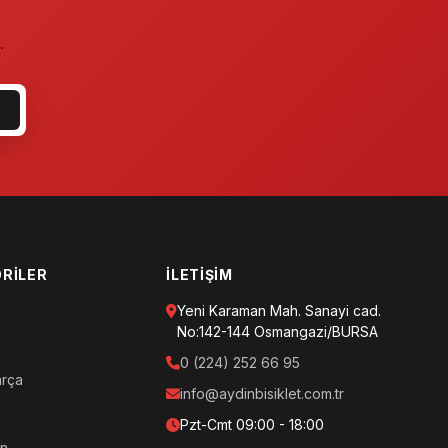
.
RILER
İLETIŞIM
Yeni Karaman Mah. Sanayi cad.
No:142-144 Osmangazi/BURSA
0 (224) 252 66 95
arça
info@aydinbisiklet.com.tr
Pzt-Cmt 09:00 - 18:00
an