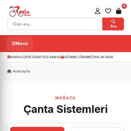
0
Ara
Menü
1000₺ ÜZERI ÜCRETSIZ KARGO
GÜVENLI ÖDEME
KOLAY IADE
Anasayfa
MAĞAZA
Çanta Sistemleri