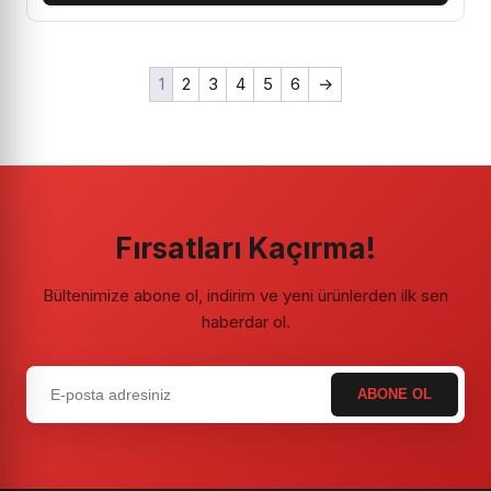
1
2
3
4
5
6
→
Fırsatları Kaçırma!
Bültenimize abone ol, indirim ve yeni ürünlerden ilk sen
haberdar ol.
ABONE OL