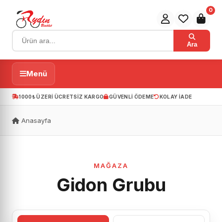
0
Ara
Menü
1000₺ ÜZERI ÜCRETSIZ KARGO
GÜVENLI ÖDEME
KOLAY IADE
Anasayfa
MAĞAZA
Gidon Grubu