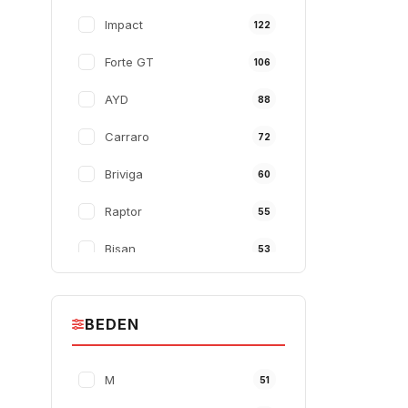
Impact
122
Forte GT
106
AYD
88
Carraro
72
Briviga
60
Raptor
55
Bisan
53
Kron
44
BEDEN
Ümit
43
TW
43
M
51
Wake
32