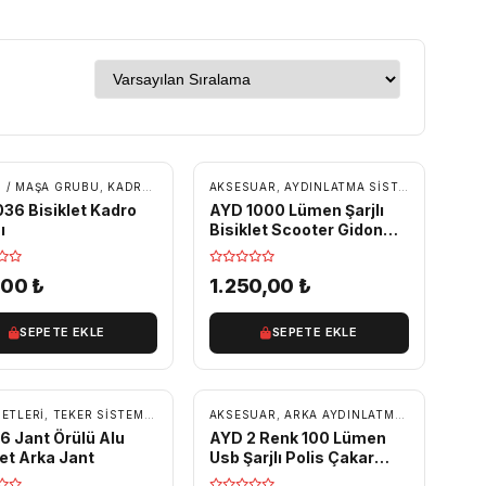
ÜCRETSIZ KARGO
 / MAŞA GRUBU
,
KADRO KULAKLARI / KADRO PARÇALARI
AKSESUAR
,
AYDINLATMA SISTEMLERI
,
YEDEK PARÇA
,
ÖN A
36 Bisiklet Kadro
AYD 1000 Lümen Şarjlı
ı
Bisiklet Scooter Gidon
Led Far
,00
₺
1.250,00
₺
SEPETE EKLE
SEPETE EKLE
SETLERI
,
TEKER SISTEMLERI
,
YEDEK PARÇA
,
YEDEK PARÇA
AKSESUAR
,
ARKA AYDINLATMA
,
AYDINLATM
6 Jant Örülü Alu
AYD 2 Renk 100 Lümen
let Arka Jant
Usb Şarjlı Polis Çakar
Bisiklet Stop