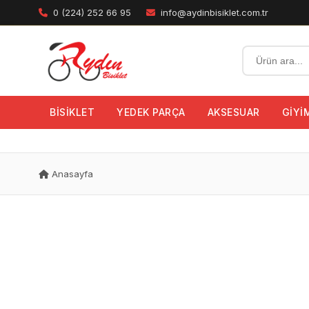
0 (224) 252 66 95
info@aydinbisiklet.com.tr
BİSİKLET
YEDEK PARÇA
AKSESUAR
GİYİ
Anasayfa