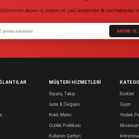
Bültenimize abone ol, indirim ve yeni ürünlerden ilk sen haberdar ol
ABONE OL
AĞLANTILAR
MÜŞTERI HIZMETLERI
KATEGO
Sipariş Takip
Bisiklet
İade & Değişim
Giyim
a
Kvkk Metni
Yedek P
Gizlilik Politikası
Aksesuar
Kullanım Şartları
Antrenm