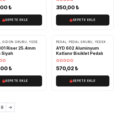
,00
₺
350,00
₺
SEPETE EKLE
SEPETE EKLE
,
GIDON GRUBU
,
,
YEDEK PARÇA
YEDEK PARÇA
PEDAL
,
PEDAL GRUBU
,
YEDEK PARÇA
301 Riser 25.4mm
AYD 602 Aluminyum
 Siyah
Katlanır Bisiklet Pedalı
,00
₺
570,02
₺
SEPETE EKLE
SEPETE EKLE
8
→