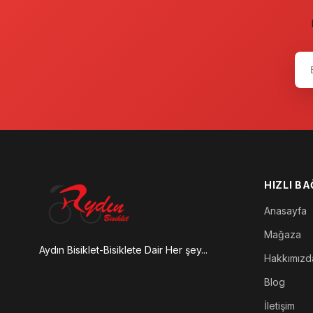
Beyaz
7
Gri-Yeşil
7
Siyah-Sarı
7
HIZLI B
Anasayfa
Mağaza
Aydın Bisiklet-Bisiklete Dair Her şey...
Hakkımızd
Blog
İletişim