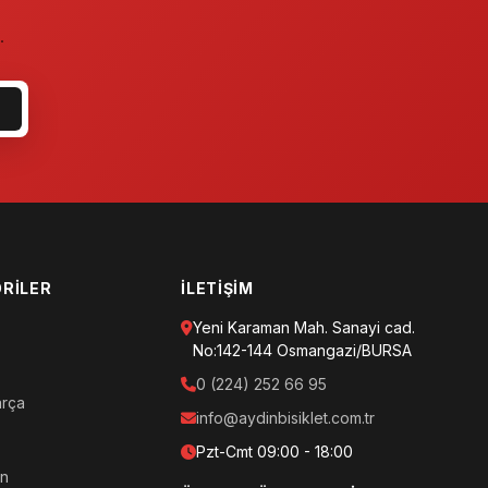
.
RILER
İLETIŞIM
Yeni Karaman Mah. Sanayi cad.
No:142-144 Osmangazi/BURSA
0 (224) 252 66 95
arça
info@aydinbisiklet.com.tr
Pzt-Cmt 09:00 - 18:00
an