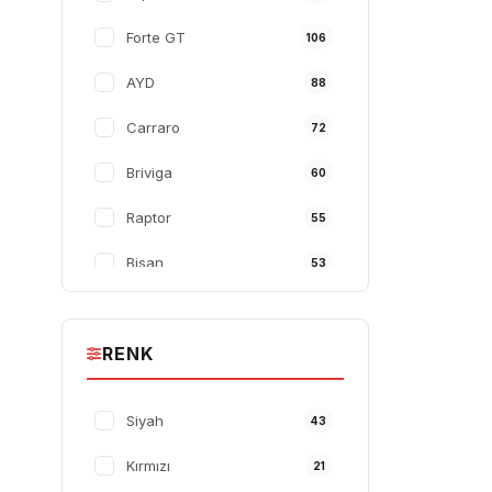
50 CM
8
Forte GT
106
54 CM
8
AYD
88
M-L
6
Carraro
72
43 CM
6
Briviga
60
Raptor
55
Bisan
53
Kron
44
RENK
Ümit
43
TW
43
Siyah
43
Wake
32
Kırmızı
21
Procycle
30