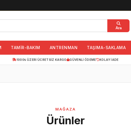
Ara
M
TAMİR-BAKIM
ANTRENMAN
TAŞIMA-SAKLAMA
1000₺ ÜZERI ÜCRETSIZ KARGO
GÜVENLI ÖDEME
KOLAY IADE
MAĞAZA
Ürünler