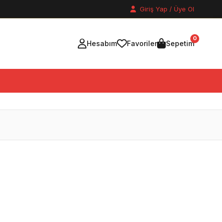
Giriş Yap / Üye Ol
0
Hesabım
Favoriler
Sepetim