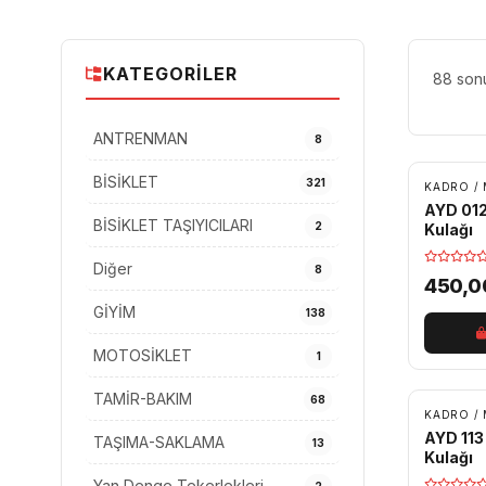
KATEGORILER
88 sonu
ANTRENMAN
8
BİSİKLET
321
KADRO /
AYD 012
BİSİKLET TAŞIYICILARI
2
Kulağı
Diğer
8
450,
GİYİM
138
MOTOSİKLET
1
TAMİR-BAKIM
68
KADRO /
AYD 113
TAŞIMA-SAKLAMA
13
Kulağı
Yan Denge Tekerlekleri