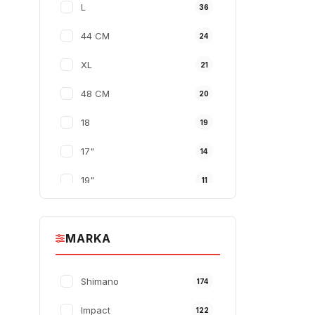
L
36
Procycle
30
44 CM
24
Corelli
28
XL
21
Schwalbe
28
48 CM
20
Tex
25
18
19
17"
14
19"
11
40 CM
10
MARKA
52 CM
10
S
9
Shimano
174
36 CM
9
Impact
122