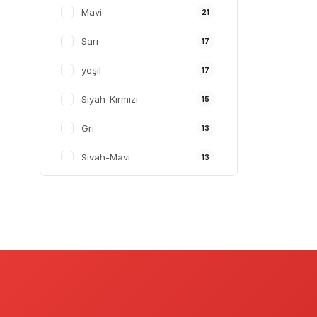
Mavi
21
Schwalbe
28
Sarı
17
Corelli
28
yeşil
17
Tex
26
Siyah-Kırmızı
15
Gri
13
Siyah-Mavi
13
Siyah-Yeşil
12
Siyah-Turuncu
11
Mat Siyah-Kırmızı
10
Turuncu
9
Pembe
9