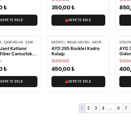
00
₺
350,00
₺
850
SEPETE EKLE
SEPETE EKLE
R
,
ÇAMURLUK
,
ÇAMURLUK SETLERI
KADRO / MAŞA GRUBU
,
KADRO KULAKLARI / KADRO PARÇALARI
GIDON
Jant Katlanır
AYD 295 Bisiklet Kadro
AYD 
t Fiber Çamurluk
Kulağı
Gidon
00
₺
450,00
₺
400
SEPETE EKLE
SEPETE EKLE
1
2
3
4
…
6
7