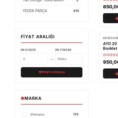
2
650,
YEDEK PARÇA
975
FIYAT ARALIĞI
AKSESUA
AYD 20 
Bisikle
EN DÜŞÜK
EN YÜKSEK
Siyah
—
950,
FIYATI UYGULA
MARKA
Shimano
173