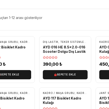
çtan 1-12 arası gösteriliyor
 MAŞA GRUBU
,
KADRO KULAKLARI / KADRO PARÇALARI
DIŞ LASTIK
,
TEKER SISTEMLERI
,
YEDEK PARÇA
,
YEDEK PARÇA
KADRO
 Bisiklet Kadro
AYD 016 HE 8.5×2.0-016
AYD 0
Scooter Dolgu Dış Lastik
Kulağ
00
₺
390,00
₺
450
SEPETE EKLE
SEPETE EKLE
 MAŞA GRUBU
,
KADRO KULAKLARI / KADRO PARÇALARI
KADRO / MAŞA GRUBU
,
,
KADRO KULAKLARI / KADRO PARÇALARI
YEDEK PARÇA
JANT 
 Bisiklet Kadro
AYD 117 Bisiklet Kadro
AYD 1
Kulağı
Bisik