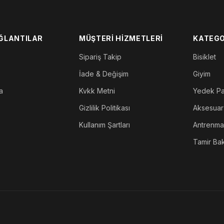
AĞLANTILAR
MÜŞTERI HIZMETLERI
KATEGO
Sipariş Takip
Bisiklet
İade & Değişim
Giyim
a
Kvkk Metni
Yedek P
Gizlilik Politikası
Aksesuar
Kullanım Şartları
Antrenm
Tamir Ba