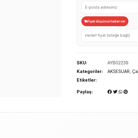
LT
Gri
adet
Fiyat düşünce haber ver
SKU:
AYB02239
Kategoriler:
AKSESUAR
,
Ça
Etiketler:
Paylaş: