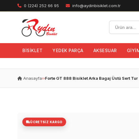
0 (224) 252 66 95
info@aydinbisiklet.com.tr
BİSİKLET
YEDEK PARÇA
AKSESUAR
GİYİ
Anasayfa
›
›
Forte GT 888 Bisiklet Arka Bagaj Üstü Sert Tur
ÜCRETSIZ KARGO