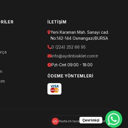
RILER
İLETIŞIM
Yeni Karaman Mah. Sanayi cad.
No:142-144 Osmangazi/BURSA
0 (224) 252 66 95
arça
info@aydinbisiklet.com.tr
Pzt-Cmt 09:00 - 18:00
an
ÖDEME YÖNTEMLERI
kım
Çevrimiçi
Hurtech tarafından geliştirildi