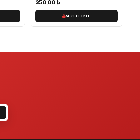
350,00
₺
SEPETE EKLE
.