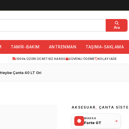
Ara
M
TAMİR-BAKIM
ANTRENMAN
TAŞIMA-SAKLAMA
1000₺ ÜZERI ÜCRETSIZ KARGO
GÜVENLI ÖDEME
KOLAY IADE
 Heybe Çanta 40 LT Gri
AKSESUAR
,
ÇANTA SISTE
MARKA
Forte GT