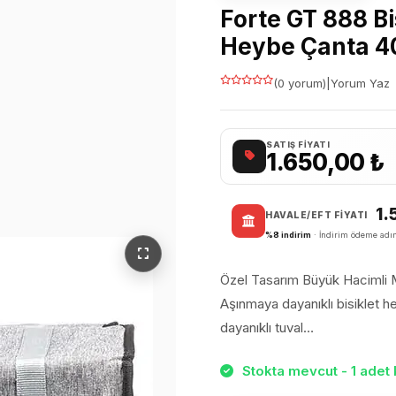
Forte GT 888 Bi
Heybe Çanta 40
(0 yorum)
|
Yorum Yaz
SATIŞ FIYATI
1.650,00
₺
1.
HAVALE/EFT FIYATI
%8 indirim
· İndirim ödeme adım
Özel Tasarım Büyük Hacimli
Aşınmaya dayanıklı bisiklet he
dayanıklı tuval…
Stokta mevcut - 1 adet 