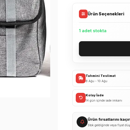
Ürün Seçenekleri
1 adet stokta
Forte
GT
888
Bisiklet
Tahmini Teslimat
Arka
8 Ağu - 10 Ağu
Bagaj
Üstü
Kolay İade
Sert
14 gün içinde iade imkanı
Tur
Heybe
Ürün fırsatlarını kaç
Çanta
Stok geldiğinde veya fiyat düş
40