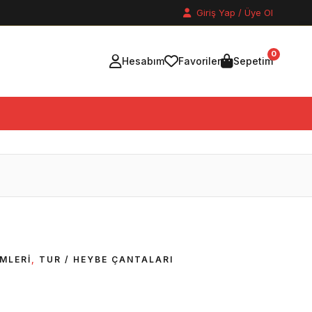
Giriş Yap / Üye Ol
0
Hesabım
Favoriler
Sepetim
MLERI
,
TUR / HEYBE ÇANTALARI