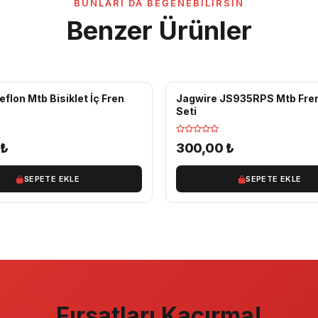
BUNLARI DA BEĞENEBILIRSIN
Benzer Ürünler
flon Mtb Bisiklet İç Fren
Jagwire JS935RPS Mtb Fren
Seti
0
₺
300,00
₺
SEPETE EKLE
SEPETE EKLE
Fırsatları Kaçırma!