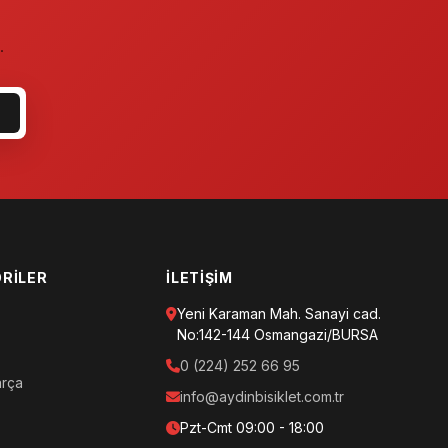
.
RILER
İLETIŞIM
Yeni Karaman Mah. Sanayi cad.
No:142-144 Osmangazi/BURSA
0 (224) 252 66 95
arça
info@aydinbisiklet.com.tr
Pzt-Cmt 09:00 - 18:00