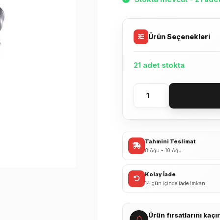
Ürün Seçenekleri
21 adet stokta
Shimano
Altus
RD-
M310
Tahmini Teslimat
7/8
8 Ağu - 10 Ağu
Arka
Vites
Kolay İade
Aktarıcı
14 gün içinde iade imkanı
adet
Ürün fırsatlarını kaç