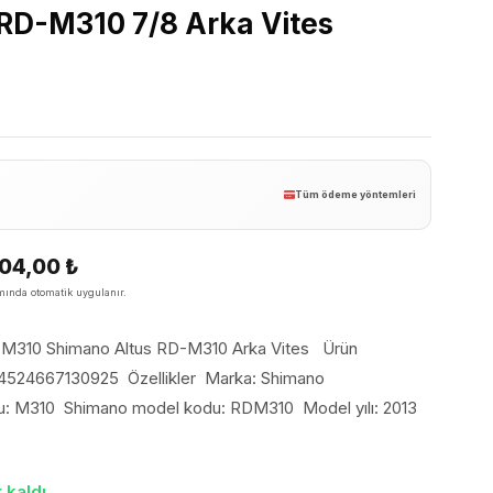
RD-M310 7/8 Arka Vites
Tüm ödeme yöntemleri
104,00
₺
ında otomatik uygulanır.
d-M310 Shimano Altus RD-M310 Arka Vites Ürün
524667130925 Özellikler Marka: Shimano
u: M310 Shimano model kodu: RDM310 Model yılı: 2013
 kaldı