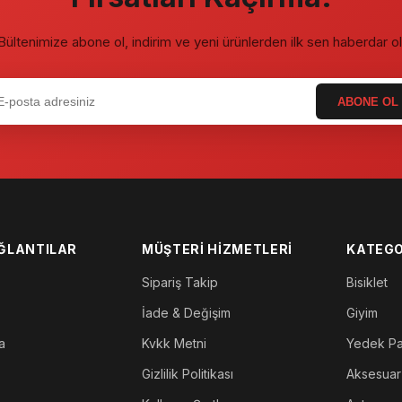
Bültenimize abone ol, indirim ve yeni ürünlerden ilk sen haberdar ol
ABONE OL
AĞLANTILAR
MÜŞTERI HIZMETLERI
KATEGO
Sipariş Takip
Bisiklet
İade & Değişim
Giyim
a
Kvkk Metni
Yedek P
Gizlilik Politikası
Aksesuar