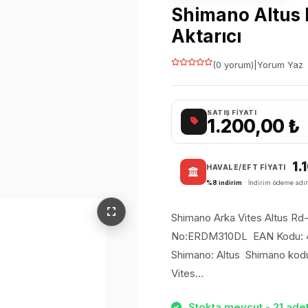
Shimano Altus 
Aktarıcı
(0 yorum)
|
Yorum Yaz
SATIŞ FIYATI
1.200,00
₺
1.
HAVALE/EFT FIYATI
%8 indirim
· İndirim ödeme adım
Shimano Arka Vites Altus R
No:ERDM310DL EAN Kodu: 4
Shimano: Altus Shimano kod
Vites…
Stokta mevcut - 21 adet