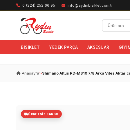
0 (224) 252 66 95
info@aydinbisiklet.com.tr
BİSİKLET
YEDEK PARÇA
AKSESUAR
GİYİ
Anasayfa
›
›
Shimano Altus RD-M310 7/8 Arka Vites Aktarıcı
ÜCRETSIZ KARGO