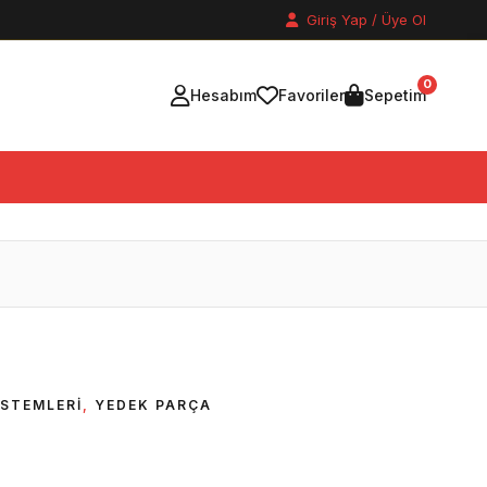
Giriş Yap / Üye Ol
0
Hesabım
Favoriler
Sepetim
ISTEMLERI
,
YEDEK PARÇA