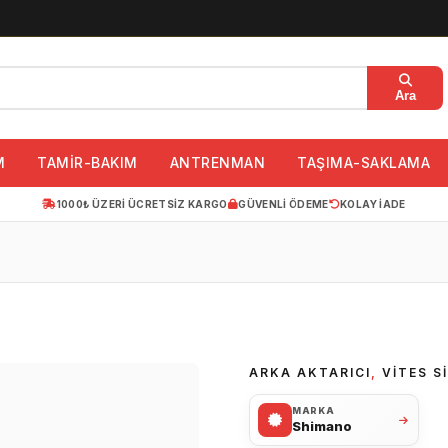
Ara
M
TAMİR-BAKIM
ANTRENMAN
TAŞIMA-SAKLAMA
1000₺ ÜZERI ÜCRETSIZ KARGO
GÜVENLI ÖDEME
KOLAY IADE
ARKA AKTARICI
,
VITES S
MARKA
Shimano