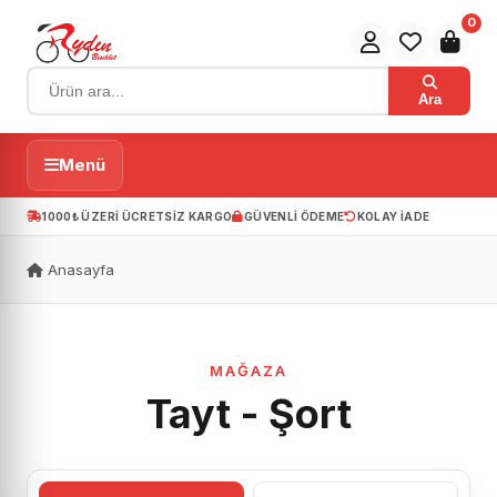
0
Ara
Menü
1000₺ ÜZERI ÜCRETSIZ KARGO
GÜVENLI ÖDEME
KOLAY IADE
Anasayfa
MAĞAZA
Tayt - Şort