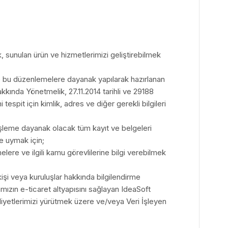
, sunulan ürün ve hizmetlerimizi geliştirebilmek
e bu düzenlemelere dayanak yapılarak hazırlanan
kkında Yönetmelik, 27.11.2014 tarihli ve 29188
espit için kimlik, adres ve diğer gerekli bilgileri
şleme dayanak olacak tüm kayıt ve belgeleri
e uymak için;
ere ve ilgili kamu görevlilerine bilgi verebilmek
kişi veya kuruluşlar hakkında bilgilendirme
rmamızın e-ticaret altyapısını sağlayan IdeaSoft
faaliyetlerimizi yürütmek üzere ve/veya Veri İşleyen