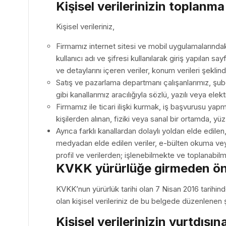
Kişisel verilerinizin toplanma
Kişisel verileriniz,
Firmamız internet sitesi ve mobil uygulamalarındaki 
kullanıcı adı ve şifresi kullanılarak giriş yapılan sa
ve detaylarını içeren veriler, konum verileri şeklin
Satış ve pazarlama departmanı çalışanlarımız, şubele
gibi kanallarımız aracılığıyla sözlü, yazılı veya ele
Firmamız ile ticari ilişki kurmak, iş başvurusu yapm
kişilerden alınan, fiziki veya sanal bir ortamda, y
Ayrıca farklı kanallardan dolaylı yoldan elde edil
medyadan elde edilen veriler, e-bülten okuma veya
profil ve verilerden; işlenebilmekte ve toplanabilm
KVKK yürürlüğe girmeden önce
KVKK’nun yürürlük tarihi olan 7 Nisan 2016 tarihind
olan kişisel verileriniz de bu belgede düzenlenen
Kişisel verilerinizin yurtdışın