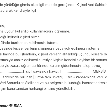
yürürlüğe girmiş olup ilgili madde gereğince, Kişisel Veri Sahibi’nin
urarak kendisiyle ilgili;
tme,
na uygun kullanılıp kullanılmadığını öğrenme,
ldığı üçüncü kişileri bilme,
hâlinde bunların düzeltilmesini isteme,
inde kişisel verilerin silinmesini veya yok edilmesini isteme,
i halinde bu işlemlerin, kişisel verilerin aktarıldığı üçüncü kişilere d
ıtasıyla analiz edilmesi suretiyle kişinin kendisi aleyhine bir sonu
bebiyle zarara uğraması hâlinde zararın giderilmesini talep etme,
n [……………………..] sicil sayısında kayıtlı, [………………………..] MERSİS
e bulunan [Firma tam ünvanı], KVKK kapsamında Veri Soruml
eri Sorumluları Sicilinde ve bu belgenin bulunduğu internet adresind
tişim kanallarından herhangi birisine yöneltebilir:
angazi/BURSA