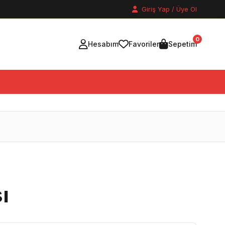
Giriş Yap / Üye Ol
0
Hesabım
Favoriler
Sepetim
ı