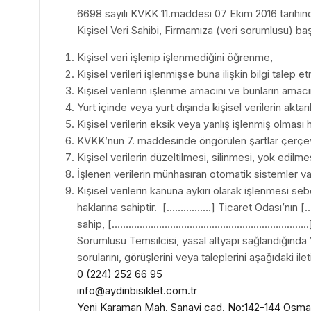
6698 sayılı KVKK 11.maddesi 07 Ekim 2016 tarihinde 
Kişisel Veri Sahibi, Firmamıza (veri sorumlusu) başv
Kişisel veri işlenip işlenmediğini öğrenme,
Kişisel verileri işlenmişse buna ilişkin bilgi talep e
Kişisel verilerin işlenme amacını ve bunların amacı
Yurt içinde veya yurt dışında kişisel verilerin aktarı
Kişisel verilerin eksik veya yanlış işlenmiş olması 
KVKK’nun 7. maddesinde öngörülen şartlar çerçeves
Kişisel verilerin düzeltilmesi, silinmesi, yok edilmes
İşlenen verilerin münhasıran otomatik sistemler vas
Kişisel verilerin kanuna aykırı olarak işlenmesi se
haklarına sahiptir. […………….] Ticaret Odası’nı
sahip, [……………………………………………………………..] adresind
Sorumlusu Temsilcisi, yasal altyapı sağlandığında V
sorularını, görüşlerini veya taleplerini aşağıdaki ile
0 (224) 252 66 95
info@aydinbisiklet.com.tr
Yeni Karaman Mah. Sanayi cad. No:142-144 Osm