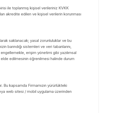
si ile toplanmış kişisel verileriniz KVKK
n akredite edilen ve kişisel verilerin korunması
larak saklanacak; yasal zorunluluklar ve bu
zin barındığı sistemleri ve veri tabanlarını,
i engellemekle, erişim yönetimi gibi yazılımsal
dan elde edilmesinin öğrenilmesi halinde durum
ır. Bu kapsamda Firmamızın yürürlükteki
veya web sitesi / mobil uygulama üzerinden