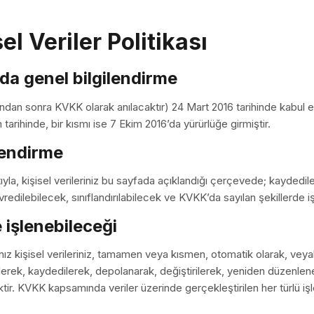
l Veriler Politikası
da genel bilgilendirme
ndan sonra KVKK olarak anılacaktır) 24 Mart 2016 tarihinde kabul ed
tarihinde, bir kısmı ise 7 Ekim 2016’da yürürlüğe girmiştir.
ilendirme
ıyla, kişisel verileriniz bu sayfada açıklandığı çerçevede; kayded
vredilebilecek, sınıflandırılabilecek ve KVKK’da sayılan şekillerde iş
e işlenebileceği
nız kişisel verileriniz, tamamen veya kısmen, otomatik olarak, veyah
erek, kaydedilerek, depolanarak, değiştirilerek, yeniden düzenlener
tir. KVKK kapsamında veriler üzerinde gerçekleştirilen her türlü işl