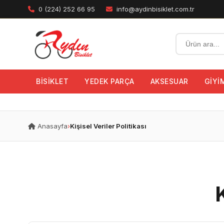
0 (224) 252 66 95
info@aydinbisiklet.com.tr
BİSİKLET
YEDEK PARÇA
AKSESUAR
GİYİ
Anasayfa
›
Kişisel Veriler Politikası