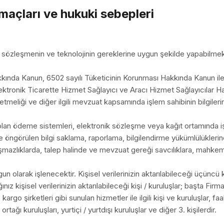
amaçları ve hukuki sebepleri
, sözleşmenin ve teknolojinin gereklerine uygun şekilde yapabilmek
kkında Kanun, 6502 sayılı Tüketicinin Korunması Hakkında Kanun il
lektronik Ticarette Hizmet Sağlayıcı ve Aracı Hizmet Sağlayıcılar Ha
liği ve diğer ilgili mevzuat kapsamında işlem sahibinin bilgilerini t
olan ödeme sistemleri, elektronik sözleşme veya kağıt ortamında i
öngörülen bilgi saklama, raporlama, bilgilendirme yükümlülüklerin
mazlıklarda, talep halinde ve mevzuat gereği savcılıklara, mahkemel
un olarak işlenecektir. Kişisel verilerinizin aktarılabileceği üçüncü 
ınız kişisel verilerinizin aktarılabileceği kişi / kuruluşlar; başta Fi
kargo şirketleri gibi sunulan hizmetler ile ilgili kişi ve kuruluşlar, 
ortağı kuruluşları, yurtiçi / yurtdışı kuruluşlar ve diğer 3. kişilerdir.