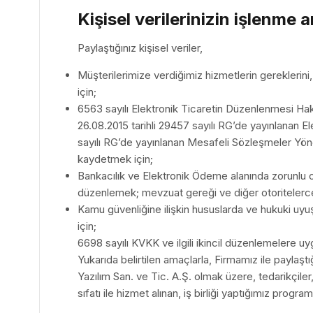
Kişisel verilerinizin işlenme 
Paylaştığınız kişisel veriler,
Müşterilerimize verdiğimiz hizmetlerin gereklerini
için;
6563 sayılı Elektronik Ticaretin Düzenlenmesi Ha
26.08.2015 tarihli 29457 sayılı RG’de yayınlanan E
sayılı RG’de yayınlanan Mesafeli Sözleşmeler Yönetme
kaydetmek için;
Bankacılık ve Elektronik Ödeme alanında zorunlu 
düzenlemek; mevzuat gereği ve diğer otoritelerce 
Kamu güvenliğine ilişkin hususlarda ve hukuki uyuş
için;
6698 sayılı KVKK ve ilgili ikincil düzenlemelere uyg
Yukarıda belirtilen amaçlarla, Firmamız ile paylaştığ
Yazılım San. ve Tic. A.Ş. olmak üzere, tedarikçiler, 
sıfatı ile hizmet alınan, iş birliği yaptığımız program 