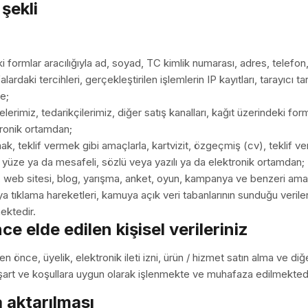
 şekli
formlar aracılığıyla ad, soyad, TC kimlik numarası, adres, telefon, i
yfalardaki tercihleri, gerçekleştirilen işlemlerin IP kayıtları, tarayıc
de;
rimiz, tedarikçilerimiz, diğer satış kanalları, kağıt üzerindeki forml
ktronik ortamdan;
ak, teklif vermek gibi amaçlarla, kartvizit, özgeçmiş (cv), teklif ver
üz yüze ya da mesafeli, sözlü veya yazılı ya da elektronik ortamdan;
en, web sitesi, blog, yarışma, anket, oyun, kampanya ve benzeri amaç
 tıklama hareketleri, kamuya açık veri tabanlarının sunduğu veril
ektedir.
 elde edilen kişisel verileriniz
en önce, üyelik, elektronik ileti izni, ürün / hizmet satın alma ve d
 şart ve koşullara uygun olarak işlenmekte ve muhafaza edilmektedi
a aktarılması