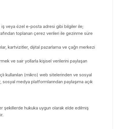
ş veya özel e-posta adresi gibi bilgiler ile;
ı tarafından toplanan çerez verileri ile gezinme süre
ar, kartvizitler, dijital pazarlama ve çağrı merkezi
mek ve sair yollarla kişisel verilerini paylaşan
lı kullanılan (mikro) web sitelerinden ve sosyal
er, sosyal medya platformlarından paylaşıma açık
iğer şekillerde hukuka uygun olarak elde edilmiş
r.