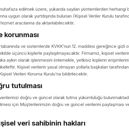
muhafaza edilmek üzere, yukarıda sayılan yöntemlerden herhangi biri
 uygun olarak yurtdışında bulunan (Kişisel Veriler Kurulu tarafında
zmet aracılarına da aktarılabilecektir.
ve korunması
ri tabanında ve sistemlerde KVKK’nun 12. maddesi gereğince gizli o
ilde üçüncü kişilerle paylaşılmayacaktır. Firmamız, kişisel verilerini
a aykırı olarak işlenmesini önlemekle, yetkisiz kişilerin erişimlerin
kelleftir. Kişisel verilerin yasal olmayan yollarla başkaları tarafın
şisel Verileri Koruma Kurulu’na bildirilecektir.
oğru tutulması
verilerinizi doğru ve güncel olarak tutma yükümlülüğü bulunmaktad
lmesi için Müşterilerimizin doğru ve güncel verilerini paylaşması 
isel veri sahibinin hakları